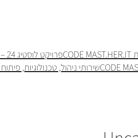
פרויקט לוסטיג 24 – תוכנית CODE MAST.HER.IT (ח)
שירותי ניהול, טכנולוגיות, פיתוח
Unca